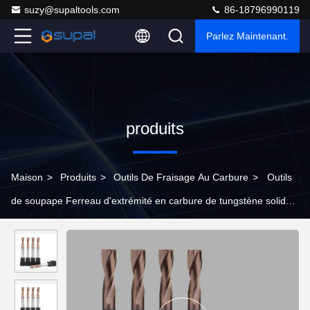
suzy@supaltools.com
86-18796990119
Parlez Maintenant.
produits
Maison
>
Produits
>
Outils De Fraisage Au Carbure
>
Outils
de soupape Ferreau d'extrémité en carbure de tungstène solide
2 flûtes Forage à extrémité plate avec revêtement