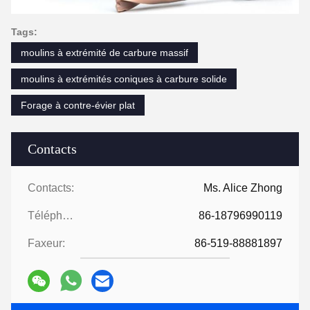
Tags:
moulins à extrémité de carbure massif
moulins à extrémités coniques à carbure solide
Forage à contre-évier plat
Contacts
Contacts:
Ms. Alice Zhong
Téléphone:
86-18796990119
Faxeur:
86-519-88881897