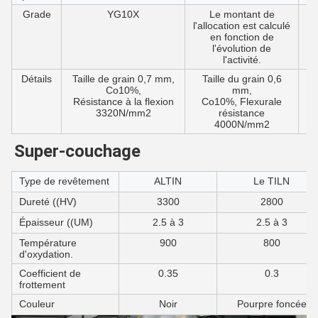
Grade
YG10X
Le montant de
A
l'allocation est calculé
en fonction de
l'évolution de
l'activité.
Détails
Taille de grain 0,7 mm,
Taille du grain 0,6
T
Co10%,
mm,
Résistance à la flexion
Co10%, Flexurale
R
3320N/mm2
résistance
4000N/mm2
Super-couchage
Type de revêtement
ALTIN
Le TILN
Dureté ((HV)
3300
2800
Épaisseur ((UM)
2.5 à 3
2.5 à 3
Température
900
800
d'oxydation.
Coefficient de
0.35
0.3
frottement
Couleur
Noir
Pourpre foncée