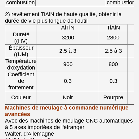
combustion
combustion
2) revêtement TiAlN de haute qualité, obtenir la
durée de vie plus longue de l'outil
AlTiN
TiAlN
Dureté
3200
2800
((HV)
Épaisseur
2.5 à 3
2.5 à 3
((UM)
Température
900
800
d'oxydation
Coefficient
de
0.3
0.3
frottement
Couleur
Noir
Pourpre
Machines de meulage à commande numérique
avancées
Avec des machines de meulage CNC automatiques
à 5 axes importées de l'étranger
Walter, d'Allemagne