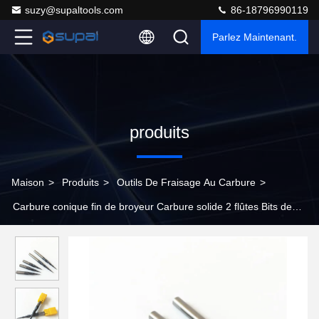
suzy@supaltools.com
86-18796990119
Parlez Maintenant.
produits
Maison
>
Produits
>
Outils De Fraisage Au Carbure
>
Carbure conique fin de broyeur Carbure solide 2 flûtes Bits de
routeur de nez à bille conique pour outils de coupe en
contreplaqué de bois