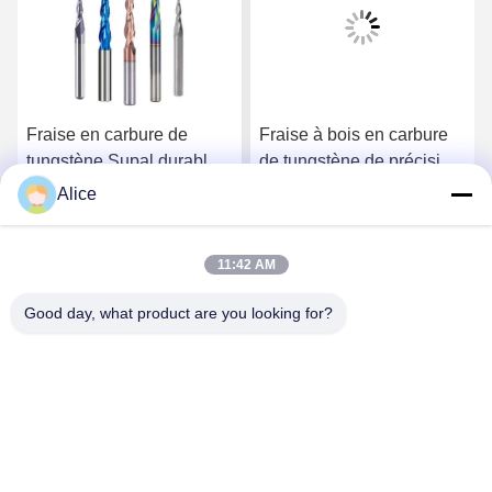
Fraise en carbure de
Fraise à bois en carbure
tungstène Supal durable
de tungstène de précision
et de haute qualité pour
Supal de haute qualité
Alice
des applications de
pour travaux de
Parlez Maintenant.
Parlez Maintenant.
menuiserie précises
menuiserie intensifs
11:42 AM
Good day, what product are you looking for?
Supal (Changzhou) Precision Tools Co.,Ltd
suzy@supaltools.com
86-18796990119