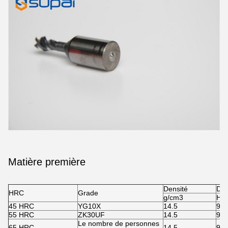
Matière première
Densité
Dur
HRC
Grade
g/cm3
HR
45 HRC
YG10X
14.5
91.
55 HRC
ZK30UF
14.5
92
Le nombre de personnes
65 HRC
14.5
93