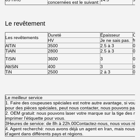
concernées est le suivant:
Le revêtement
Dureté
Épaisseur
Coe
Les revêtements
fro
HV
Je ne sais pas.
AlTiN
3500
2.5 à 3
0.3
TiAlN
2800
2.5 à 3
0.3
TiSiN
3600
3
0.4
AltiSiN
400
3
0.4
TiN
2500
2 à 3
0.5
Le meilleur service
1. Faire des coupeuses spéciales est notre autre avantage, si vou
pour des pièces spéciales, peut nous contacter, nous pouvons parler
2. OEM gratuit: nous pouvons laser votre marque sur la tige des mo
imprimer l'étiquette pour vous.
3Heures de service: de 8h à 22h.00Contactez-nous, nous vous répo
4. Agent recherché: nous avons déjà un agent en Iran, mais nous a
d'agent dans différents pays et régions.