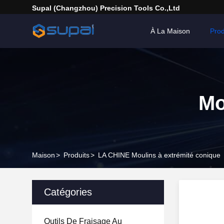
Supal (Changzhou) Precision Tools Co.,Ltd
À La Maison
Prod
Mo
Maison
>
Produits
>
LA CHINE Moulins à extrémité conique
Catégories
Outils De Fraisage Au