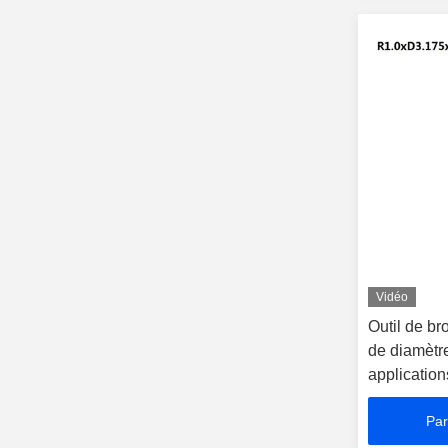
Vidéo
Outil de br
de diamètr
application
Par