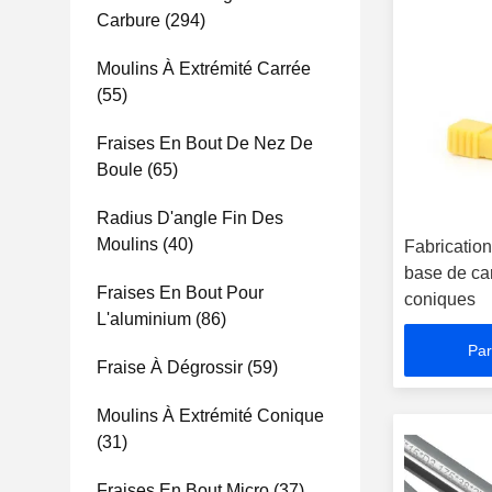
Carbure
(294)
Moulins À Extrémité Carrée
(55)
Fraises En Bout De Nez De
Boule
(65)
Radius D'angle Fin Des
Moulins
(40)
Fabrication
base de car
Fraises En Bout Pour
coniques
L'aluminium
(86)
Par
Fraise À Dégrossir
(59)
Moulins À Extrémité Conique
(31)
Fraises En Bout Micro
(37)