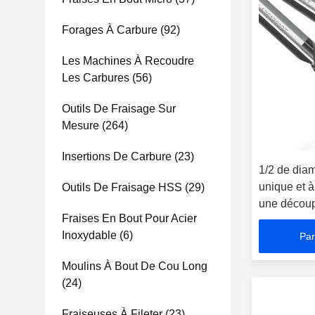
Forages À Carbure
(92)
Les Machines À Recoudre
Les Carbures
(56)
Outils De Fraisage Sur
Mesure
(264)
Insertions De Carbure
(23)
1/2 de diam
unique et à
Outils De Fraisage HSS
(29)
une découp
Fraises En Bout Pour Acier
Inoxydable
(6)
Par
Moulins À Bout De Cou Long
(24)
Fraiseuses À Fileter
(23)