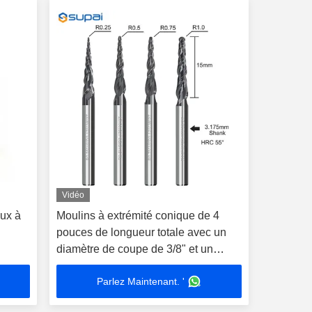
Vidéo
aux à
Moulins à extrémité conique de 4
pouces de longueur totale avec un
diamètre de coupe de 3/8" et un
rayon d'angle de 0,03"
Parlez Maintenant. '