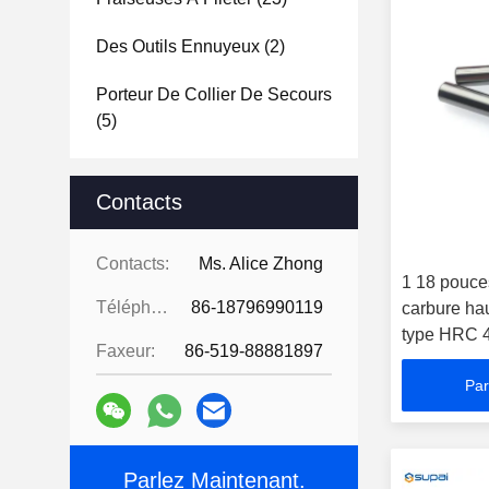
Des Outils Ennuyeux
(2)
Porteur De Collier De Secours
(5)
Contacts
Contacts:
Ms. Alice Zhong
1 18 pouces
Téléphone:
86-18796990119
carbure ha
type HRC 4
Faxeur:
86-519-88881897
Par
Parlez Maintenant.