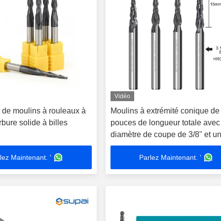
Vidéo
 de moulins à rouleaux à
Moulins à extrémité conique de
bure solide à billes
pouces de longueur totale avec
diamètre de coupe de 3/8" et u
rayon d'angle de 0,03"
lez Maintenant. '
Parlez Maintenant. '