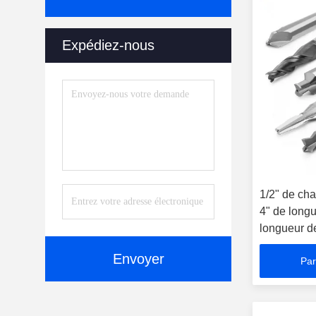
Expédiez-nous
1/2" de cha
4" de longu
longueur de
Envoyer
Par