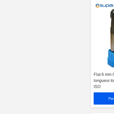
Flat 6 mm C
longueur to
ISO
Par